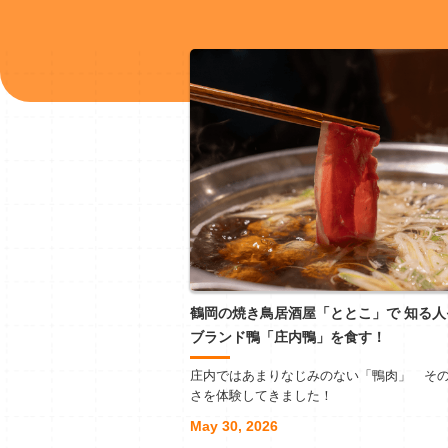
鶴岡の焼き鳥居酒屋「ととこ」で 知る人
ブランド鴨「庄内鴨」を食す！
庄内ではあまりなじみのない「鴨肉」 そ
さを体験してきました！
May 30, 2026