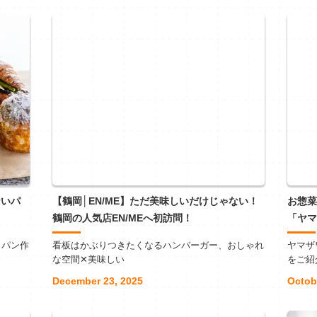
ないパ
【鶴岡│EN/ME】ただ美味しいだけじゃない！
お惣菜
鶴岡の人気店EN/MEへ初訪問！
「ヤマ
、パン作
看板はかぶりつきたくなるハンバーガー、おしゃれ
ヤマザ
な空間✕美味しい
をご紹
December 23, 2025
Octob