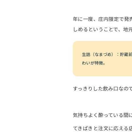
年に一度、庄内限定で発
しめるということで、地
生詰（なまづめ）：貯蔵
わいが特徴。
すっきりした飲み口なの
気持ちよく酔っている間
てきぱきと注文に応える