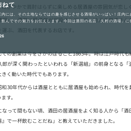
訪ねて
、にぎやかで肩肘はらずに楽しめる居酒屋の雰囲気が恋し
庄内には、その土地ならではの趣を感じさせる酒場がいっぱい！庄内に
酒場」。酒屋に居酒屋が併設されていて、地元の常連さん
、飲んでその魅力をお伝えします。今回は酒田の名店「久村の酒場」に
を運ぶ、酒田を代表するお店です。
26
ての創業は今をさかのぼること1863年。時は江戸時代
八郎が深く関わったといわれる「新選組」の前身となる「
大きく動いた時代でもあります。
昭和30年代からは酒屋とともに居酒屋も始められ、時代を
います。
になって間もない頃、酒田の居酒屋をよく知る人から「酒
場』で一杯飲むことだね」と教えていただきました。