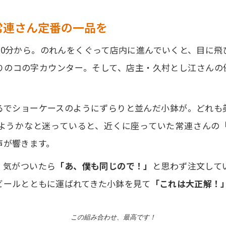
常連さん定番の一品を
30分から。のれんをくぐって店内に進んでいくと、目に
りのコの字カウンター。そして、店主・久村とし江さんの
るでショーケースのようにずらりと並んだ小鉢が。どれも
ようかなと迷っていると、近くに座っていた常連さんの
声が響きます。
、気がついたら
「あ、僕も同じので！」
と思わず注文して
ビールとともに運ばれてきた小鉢を見て
「これは大正解！
この組み合わせ、最高です！