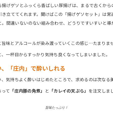
る揚げゲソとふっくら香ばしい厚揚げは、まるで古くから
引き立ててくれます。聞けばこの「揚げゲソセット」は常
と。間違いないのない組み合わせ、どうりですいすいと導
に旨味とアルコールが染み渡っていくこの感じ…たまりま
と、一杯目からすっかり気持ち良くなってしまいました。
い、「庄内」で酔いしれる
い、気持ちよく酔いはじめたところで、求めるのは次なる
あって
「庄内豚の角煮」
と
「カレイの天ぷら」
を注文しま
旨味たっぷり！