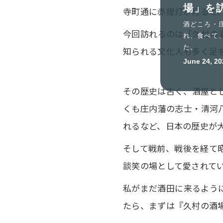
場」を
寺町通に赤提灯が灯ると
酒どころ・
今回訪れるのは「久村の
れ、食べて
た。
知られる文化人も多く足
June 24, 20
その歴史は古く、酒屋とし
くも庄内藩の志士・清河
れるなど、日本の歴史が
そして戦前、戦後を経て
談笑の場として愛されて
私がまだ酒田に来るよう
たら、まずは『久村の酒