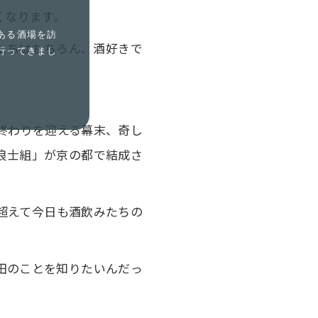
くなります。
ある酒場を訪
たちはもちろん、酒好きで
行ってきまし
も終わりを迎える幕末、奇し
浪士組」が京の都で結成さ
超えて今日も酒飲みたちの
田のことを知りたいんだっ