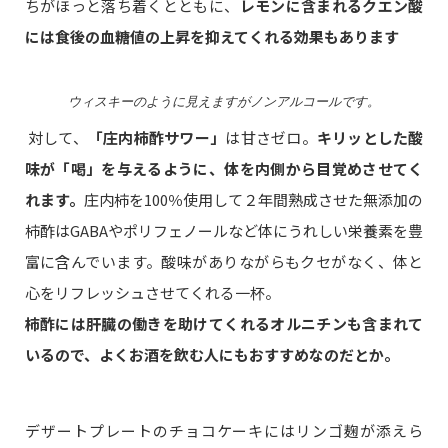
ちがほっと落ち着くとともに、
レモンに含まれるクエン酸
には食後の血糖値の上昇を抑えてくれる効果もあります
ウィスキーのように見えますがノンアルコールです。
対して、
「庄内柿酢サワー」
は甘さゼロ。
キリッとした酸
味が「喝」を与えるように、体を内側から目覚めさせてく
れます。
庄内柿を100％使用して２年間熟成させた無添加の
柿酢はGABAやポリフェノールなど体にうれしい栄養素を豊
富に含んでいます。酸味がありながらもクセがなく、体と
心をリフレッシュさせてくれる一杯。
柿酢には肝臓の働きを助けてくれるオルニチンも含まれて
いるので、よくお酒を飲む人にもおすすめなのだとか。
デザートプレートのチョコケーキにはリンゴ麹が添えら