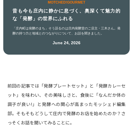
MOTCHED!GOURMET
昔も今も庄内に静かに息づく、奥深くて魅力的
な「発酵」の世界にふれる
「庄内町は発酵のまち」そう語るのは庄内発酵堂のご店主・三木さん。発
酵の持つ力と地域とのつながりについて、お話を聞きました。
June 24, 2026
前回の記事では「発酵プレートセット」と「発酵カレーセ
ット」を味わい、その美味しさと、食後に「なんだか体の
調子が良い!」と発酵への関心が高まったモッシェド編集
部。そもそもどうして庄内で発酵のお店を始めたのか？さ
っそくお話を聞いてみることに。