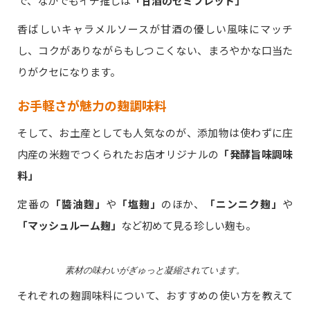
で、なかでもイチ推しは
「甘酒のセミフレッド」
香ばしいキャラメルソースが甘酒の優しい風味にマッチ
し、コクがありながらもしつこくない、まろやかな口当た
りがクセになります。
お手軽さが魅力の麹調味料
そして、お土産としても人気なのが、添加物は使わずに庄
内産の米麹でつくられたお店オリジナルの
「発酵旨味調味
料」
定番の
「醬油麴」
や
「塩麹」
のほか、
「ニンニク麹」
や
「マッシュルーム麹」
など初めて見る珍しい麹も。
素材の味わいがぎゅっと凝縮されています。
それぞれの麹調味料について、おすすめの使い方を教えて