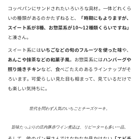
コッペパンにサンドされたいろいろな具材。一体どれくら
いの種類があるのかたずねると、
「時期にもよりますが、
スイート系が8種、お惣菜系が10～12種類くらいですね」
と湊さん。
スイート系には
いちごなどの旬のフルーツを使った味
や、
あんこや抹茶などの和菓子風
。お惣菜系には
ハンバーグや
照り焼きチキン
など、食べごたえのあるラインナップがそ
ろいます。可愛らしい見た目も相まって、見ているだけで
も楽しい気持ちに。
世代を問わず人気のいちごとチーズケーキ。
旨味たっぷりの庄内豚赤ワイン煮込は、リピーターも多い一品。
そして、他のパン屋さんではなかなか見かけない
「エビチ