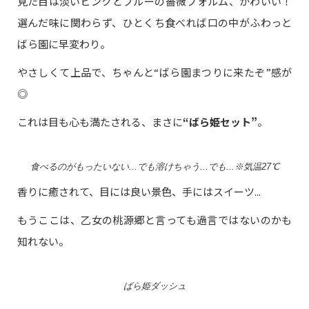
見た目は淡いピンクとブルーの薔薇フォルム、かわいい！
選んだ味に関わらず、ひとくち食べれば口の中がふわっと
ばら園に早変わり。
やさしくて上品で、ちゃんと“ばら園まつりに来たぞ”感が
◎
これは目も心も満たされる、まさに
“ばら姫セット”
。
食べるのがもったいない...でも溶けちゃう...でも...※気温27℃
香りに癒されて、目には良い景色、手にはスイーツ...
もうここは、乙女の桃源郷と言っても過言ではないのかも
知れない。
ばら姫ダッシュ