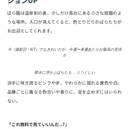
ションUP
ばら園は温泉街の奥、少しだけ高台にある小さな庭園のよ
うな場所。入口が見えてくると、色とりどりのばらたちが
お出迎えしてくれます。
今（撮影日：6/7）でもきれいだが、今週〜来週あたりが最高の見頃
か
噴水に浮かぶばらたち ...うつくしい
派手に咲き誇るピンクや赤、やわらかに揺れる黄色や白、
品種ごとに異なる色合いや香りに、足を止めずにはいられ
ない。
「これ無料で見ていいんだ...?」