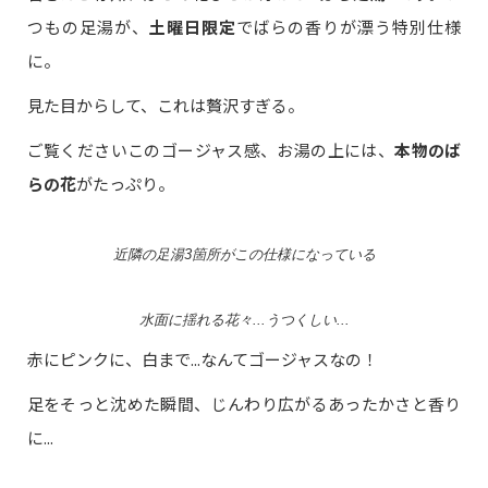
つもの足湯が、
土曜日限定
でばらの香りが漂う特別仕様
に。
見た目からして、これは贅沢すぎる。
ご覧くださいこのゴージャス感、お湯の上には、
本物のば
らの花
がたっぷり。
近隣の足湯3箇所がこの仕様になっている
水面に揺れる花々...うつくしい...
赤にピンクに、白まで...なんてゴージャスなの！
足をそっと沈めた瞬間、じんわり広がるあったかさと香り
に...