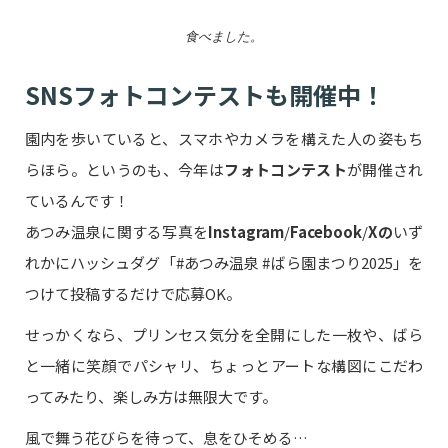
食べました。
SNSフォトコンテストも開催中！
園内を歩いていると、スマホやカメラを構えた人の姿もち
らほら。というのも、今年は
フォトコンテスト
が開催され
ているんです！
あつみ温泉に関する写真を
Instagram
/
Facebook
/
Xの
いず
れかにハッシュダグ「#あつみ温泉 #ばら園まつり2025」を
つけて投稿するだけで応募OK。
せっかくなら、プリンセス気分を全開にした一枚や、ばら
と一緒に笑顔でパシャリ、ちょっとアートな構図にこだわ
ってみたり、楽しみ方は無限大です。
風で舞う花びらを待って、息をひそめる…