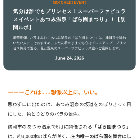
MOTCHED! EVENT
気分は誰でもプリンセス！スーパーファビュラ
スイベントあつみ温泉「ばら園まつり」！【訪
問ルポ】
豪華絢爛、バラまみれ！あつみ温泉の「ばら園まつり」は、非日常を味わ
いたい人にこそおすすめ。ふだん着のままでも心はドレスアップ！プリン
セス気分で巡る、花と温泉のスーパーファビュラス旅へご案内します。
June 24, 2026
ーーーこれは......想像以上に、いい。
思わず口に出たのは、あつみ温泉の坂道をのぼりきって目
にした、色とりどりのバラの景色。
鶴岡市のあつみ温泉で6月に開催される
「ばら園まつり」
は、約3,000本のばらが咲く、
庄内唯一のばら園を舞台にし